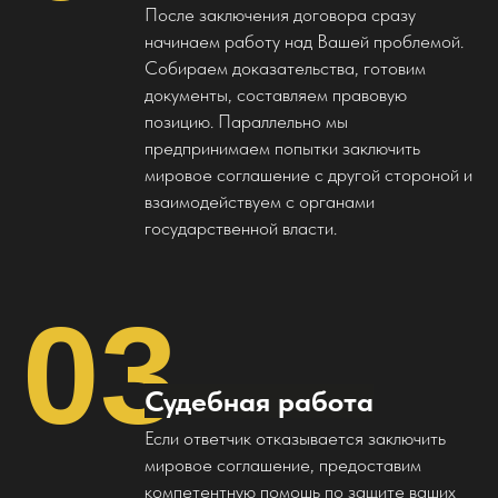
ПРОКОНСУЛЬТИРУЕМ ПО
После заключения договора сразу
ТЕЛЕФОНУ ИЛИ В НАШЕМ ОФИСЕ
начинаем работу над Вашей проблемой.
Собираем доказательства, готовим
документы, составляем правовую
+7
позицию. Параллельно мы
предпринимаем попытки заключить
мировое соглашение с другой стороной и
Получить консультацию
взаимодействуем с органами
государственной власти.
Согласен с
политикой конфиденциальности
03
Судебная работа
© 2025 Кубанский Правовед.
Политика конфиденциальности
ИП Шведов Эдуард
Александрович. ОГРНИП
Если ответчик отказывается заключить
324690000037456 ИНН
693102813004
мировое соглашение, предоставим
350033, Краснодар,
компетентную помошь по защите ваших
микрорайон Центральный,